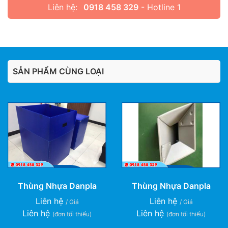
Liên hệ:
0918 458 329
- Hotline 1
SẢN PHẨM CÙNG LOẠI
Thùng Nhựa Danpla
Thùng Nhựa Danpla
Liên hệ
Liên hệ
/ Giá
/ Giá
Liên hệ
Liên hệ
(đơn tối thiểu)
(đơn tối thiểu)