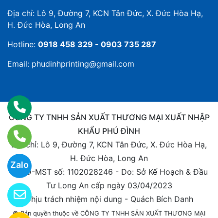
Địa chỉ: Lô 9, Đường 7, KCN Tân Đức, X. Đức Hòa Hạ,
H. Đức Hòa, Long An
Hotline:
0918 458 329 - 0903 735 287
Email:
phudinhprinting@gmail.com
CÔNG TY TNHH SẢN XUẤT THƯƠNG MẠI XUẤT NHẬP
KHẨU PHÚ ĐÌNH
Địa chỉ: Lô 9, Đường 7, KCN Tân Đức, X. Đức Hòa Hạ,
H. Đức Hòa, Long An
Zalo
ĐKKD-MST số: 1102028246 - Do: Sở Kế Hoạch & Đầu
Tư Long An cấp ngày 03/04/2023
Chịu trách nhiệm nội dung - Quách Bích Danh
© Bản quyền thuộc về CÔNG TY TNHH SẢN XUẤT THƯƠNG MẠI