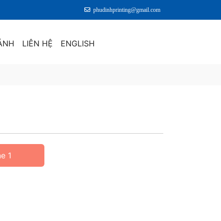
phudinhprinting@gmail.com
ẢNH
LIÊN HỆ
ENGLISH
ne 1