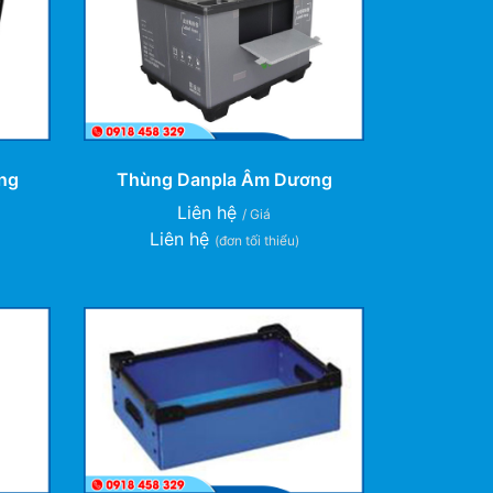
ng
Thùng Danpla Âm Dương
Liên hệ
/ Giá
Liên hệ
(đơn tối thiểu)