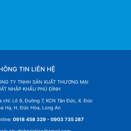
HÔNG TIN LIÊN HỆ
ÔNG TY TNHH SẢN XUẤT THƯƠNG MẠI
UẤT NHẬP KHẨU PHÚ ĐÌNH
a chỉ: Lô 9, Đường 7, KCN Tân Đức, X. Đức
a Hạ, H. Đức Hòa, Long An
tline:
0918 458 329 - 0903 735 287
ail:
phudinhprinting@gmail.com