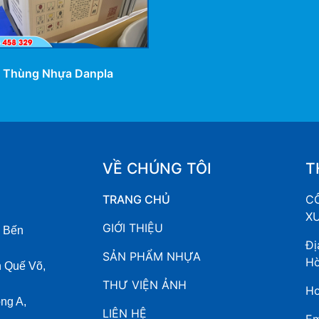
Thùng Nhựa Danpla
VỀ CHÚNG TÔI
T
TRANG CHỦ
C
X
GIỚI THIỆU
ã Bến
Đị
SẢN PHẨM NHỰA
Hò
 Quế Võ,
THƯ VIỆN ẢNH
Ho
ng A,
LIÊN HỆ
Em