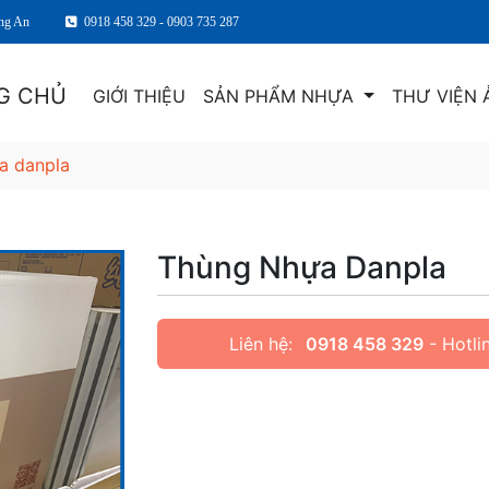
ng An
0918 458 329 - 0903 735 287
G CHỦ
GIỚI THIỆU
SẢN PHẨM NHỰA
THƯ VIỆN 
a danpla
Thùng Nhựa Danpla
Liên hệ:
0918 458 329
- Hotli