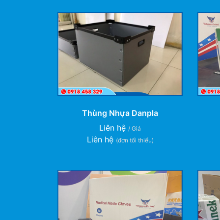
Thùng Nhựa Danpla
Liên hệ
/ Giá
Liên hệ
(đơn tối thiểu)