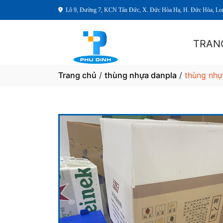
Lô 9, Đường 7, KCN Tân Đức, X. Đức Hòa Hạ, H. Đức Hòa, Lo
TRAN
Trang chủ
/
thùng nhựa danpla
/
thùng nhự